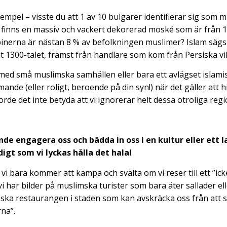
xempel – visste du att 1 av 10 bulgarer identifierar sig som m
finns en massiv och vackert dekorerad moské som är från 15
ippinerna är nästan 8 % av befolkningen muslimer? Islam säg
unt 1300-talet, främst från handlare som kom från Persiska vi
er med små muslimska samhällen eller bara ett avlägset islami
ande (eller roligt, beroende på din syn!) när det gäller att hi
rde det inte betyda att vi ignorerar helt dessa otroliga region
ande engagera oss och bädda in oss i en kultur eller ett 
gt som vi lyckas hålla det halal
t vi bara kommer att kämpa och svälta om vi reser till ett ”i
vi har bilder på muslimska turister som bara äter sallader el
ka restaurangen i staden som kan avskräcka oss från att 
rna”.