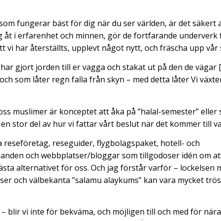
 som fungerar bäst för dig när du ser världen, är det säkert 
ig åt i erfarenhet och minnen, gör de fortfarande underverk 
tt vi har återställts, upplevt något nytt, och fräscha upp vår 
r gjort jorden till er vagga och stakat ut på den de vägar [n
 och som låter regn falla från skyn – med detta låter Vi växter
ss muslimer är konceptet att åka på ”halal-semester” eller sp
 en stor del av hur vi fattar vårt beslut när det kommer till v
 reseföretag, reseguider, flygbolagspaket, hotell- och
anden och webbplatser/bloggar som tillgodoser idén om att
sta alternativet för oss. Och jag förstår varför – lockelsen m
tser och välbekanta ”salamu alaykums” kan vara mycket trö
 blir vi inte för bekväma, och möjligen till och med för nära