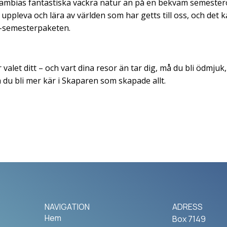
ambias fantastiska vackra natur än på en bekväm semesteror
 uppleva och lära av världen som har getts till oss, och det 
al-semesterpaketen.
r valet ditt – och vart dina resor än tar dig, må du bli ödmjuk
må du bli mer kär i Skaparen som skapade allt.
NAVIGATION
ADRESS
Hem
Box 7149