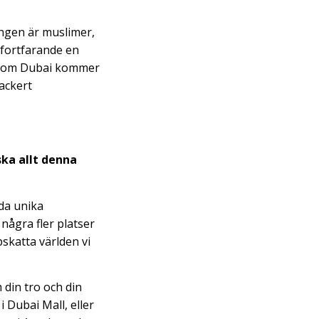
ingen är muslimer,
 fortfarande en
er som Dubai kommer
vackert
ska allt denna
uda unika
 några fler platser
skatta världen vi
 din tro och din
 Dubai Mall, eller