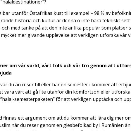
 ”halaldestinationer”?
nzibar utanför Östafrikas kust till exempel – 98 % av befolkn
rande historia och kultur är denna ö inte bara tekniskt sett
n, och med tanke på att den inte är lika populär som plats
en mycket mer givande upplevelse att verkligen utforska vår 
s mer om vår värld, vårt folk och vår tro genom att utfor
bjuda
var du än reser till eller har en semester i kommer att erbj
t vara värt att gå lite utanför din komfortzon eller utforska
 ”halal-semesterpaketen” för att verkligen upptäcka och upp
ed finnas ett argument om att du kommer att lära dig mer om
slim när du reser genom en glesbefolkad by i Rumänien än i