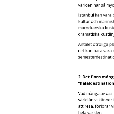
världen har så myc
Istanbul kan vara b
kultur och männis
marockanska kusten
dramatiska kustlin
Antalet otroliga pl
det kan bara vara d
semesterdestinati
2. Det finns mån
”halaldestination
Vad många av oss i
värld än vi känner
att resa, förlorar
hela världen.