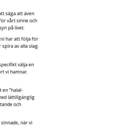
att säga att även
för vårt sinne och
syn på livet.
i har att följa för
 spira av alla slag.
ecifikt välja en
art vi hamnar.
 en ”halal-
ed lättillgänglig
stande och
 sinnade, när vi