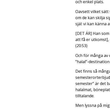
och enkel plats.
Oavsett vilket sätt
om de kan skilja s
själ: vi kan känna a
[DET ÄR] Han som ha
att få er utkomst],
(20:53)
Och för många av o
”halal”-destination
Det finns så många
semesterorterbjud
semester” är det bä
halalmat, bönepla
tilltalande.
Men lyssna på mig –