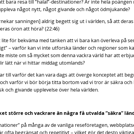
att bara resa till ”halal”-destinationer? Är inte hela poängen 
 uppleva något nytt, något givande och något ödmjukande?
ekar sanningen] aldrig begett sig ut i världen, så att deras 
deras öron att höra? (22:46)
it lite för bekväma med tanken att vi bara kan överleva på s
igt” – varför kan vi inte utforska länder och regioner som k
inte miste om så mycket som denna vackra värld har att erbju
lir lätt när vi hittar middag utomlands?
r till varför det kan vara dags att överge konceptet att begr
 och varför vi bör börja titta bortom vad vi tror är säkra o
sk och givande upplevelse över hela världen.
ket större och vackrare än några få utvalda ”säkra” lände
inationer” på många av de vanliga reseföretagen, webbplat
ofta begränsat och repetitivt – vilket gör det desto viktigar