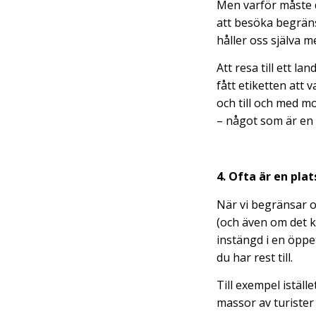
Men varför måste de
att besöka begräns
håller oss själva m
Att resa till ett l
fått etiketten att 
och till och med m
– något som är en 
4. Ofta är en pla
När vi begränsar os
(och även om det ka
instängd i en öppe
du har rest till.
Till exempel iställ
massor av turister