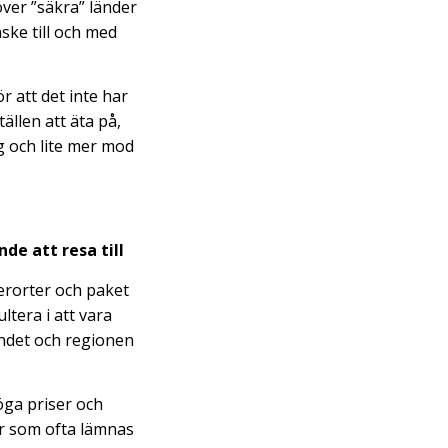
över ”säkra” länder
ske till och med
r att det inte har
ällen att äta på,
g och lite mer mod
de att resa till
terorter och paket
ltera i att vara
andet och regionen
höga priser och
er som ofta lämnas