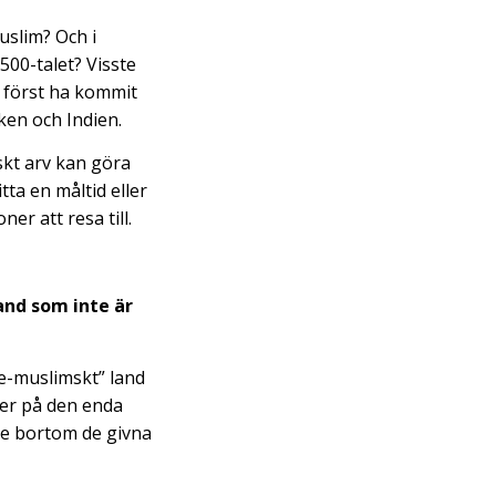
uslim? Och i
00-talet? Visste
s först ha kommit
ken och Indien.
skt arv kan göra
tta en måltid eller
er att resa till.
land som inte är
cke-muslimskt” land
ler på den enda
se bortom de givna