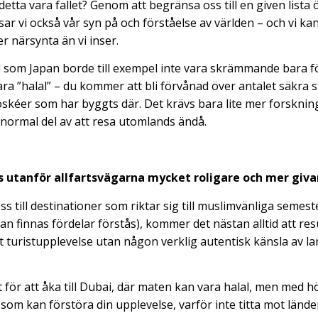
tta vara fallet? Genom att begränsa oss till en given lista 
ar vi också vår syn på och förståelse av världen – och vi kan
er närsynta än vi inser.
and som Japan borde till exempel inte vara skrämmande bara fö
vara ”halal” – du kommer att bli förvånad över antalet säkra st
oskéer som har byggts där. Det krävs bara lite mer forsknin
normal del av att resa utomlands ändå.
ts utanför allfartsvägarna mycket roligare och mer givan
s till destinationer som riktar sig till muslimvänliga semes
n finnas fördelar förstås), kommer det nästan alltid att resu
t turistupplevelse utan någon verklig autentisk känsla av l
et för att åka till Dubai, där maten kan vara halal, men med 
 som kan förstöra din upplevelse, varför inte titta mot länd