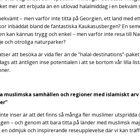
ket mer att erbjuda än en utlovad halalmiddag i en bekväm 
ekvämt – men varför inte titta på Georgien, ett land med ett
kor inbäddat bland de fantastiska Kaukasusbergen? En seme
 kan kännas trygg och enkel – men varför inte resa till N
je och otroliga naturparker?
atser att besöka är vida fler än de ”halal-destinations”-pake
ags att äntligen inse potentialen i att se bortom vår lilla list
oner.
ga muslimska samhällen och regioner med islamiskt arv
er”
nte inser är att det finns så många fler muslimer utspridda
 igen – och genom att bara titta på länder med muslimsk majo
 vi en ödmjuk och inspirerande reseupplevelse där vi kan träf