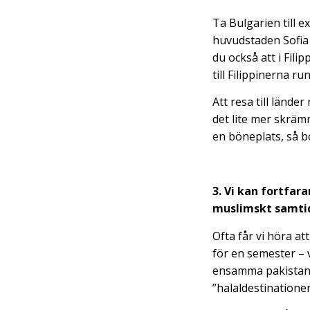
Ta Bulgarien till e
huvudstaden Sofia 
du också att i Fil
till Filippinerna r
Att resa till länd
det lite mer skrämm
en böneplats, så bo
3. Vi kan fortfar
muslimskt samtidi
Ofta får vi höra at
för en semester – 
ensamma pakistans
”halaldestinatione