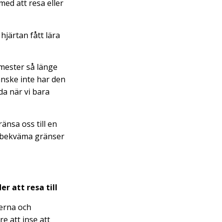
med att resa eller
hjärtan fått lära
emester så länge
anske inte har den
da när vi bara
änsa oss till en
ch bekväma gränser
r att resa till
serna och
e att inse att