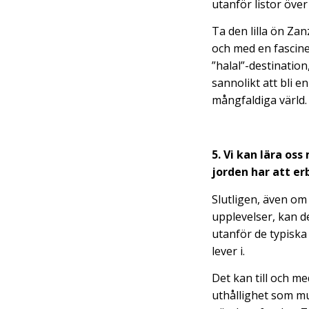
utanför listor över
Ta den lilla ön Za
och med en fascine
”halal”-destinatio
sannolikt att bli 
mångfaldiga värld.
5. Vi kan lära os
jorden har att er
Slutligen, även om 
upplevelser, kan de
utanför de typiska
lever i.
Det kan till och m
uthållighet som mu