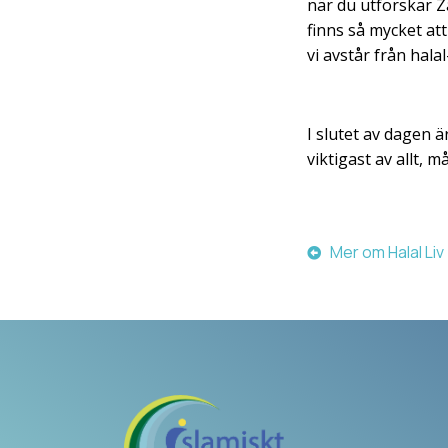
när du utforskar Z
finns så mycket att
vi avstår från hal
I slutet av dagen ä
viktigast av allt, 
Mer om Halal Liv