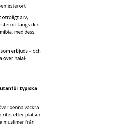
semesterort.
 otroligt arv,
sterort längs den
amibia, med dess
t som erbjuds – och
a över halal-
 utanför typiska
 över denna vackra
ritet efter platser
fa muslimer från