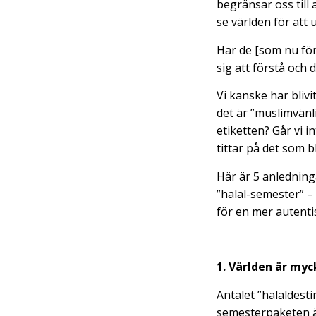
begränsar oss till 
se världen för att
Har de [som nu förn
sig att förstå och 
Vi kanske har bliv
det är ”muslimvänl
etiketten? Går vi 
tittar på det som b
Här är 5 anledninga
”halal-semester” –
för en mer autenti
1. Världen är myc
Antalet ”halaldest
semesterpaketen är 