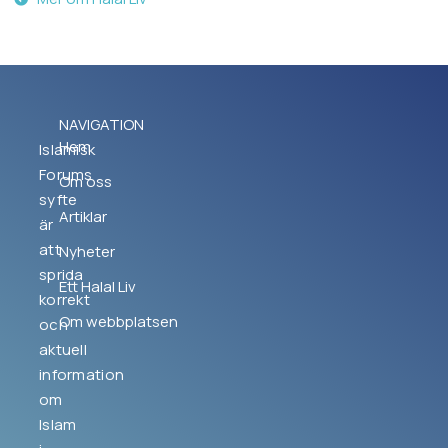
NAVIGATION
Hem
Islamisk
Forums
Om oss
syfte
Artiklar
är
att
Nyheter
sprida
Ett Halal Liv
korrekt
Om webbplatsen
och
aktuell
information
om
Islam