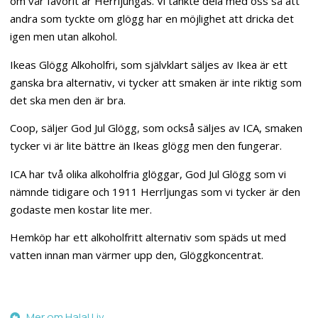
om vår favorit är Herrljungas. Vi tänkte dela med oss så att
andra som tyckte om glögg har en möjlighet att dricka det
igen men utan alkohol.
Ikeas Glögg Alkoholfri, som självklart säljes av Ikea är ett
ganska bra alternativ, vi tycker att smaken är inte riktig som
det ska men den är bra.
Coop, säljer God Jul Glögg, som också säljes av ICA, smaken
tycker vi är lite bättre än Ikeas glögg men den fungerar.
ICA har två olika alkoholfria glöggar, God Jul Glögg som vi
nämnde tidigare och 1911 Herrljungas som vi tycker är den
godaste men kostar lite mer.
Hemköp har ett alkoholfritt alternativ som späds ut med
vatten innan man värmer upp den, Glöggkoncentrat.
Mer om Halal Liv