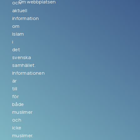
Om webbplatsen
och
aktuell
information
om
Islam
i
det
svenska
samhället.
Informationen
är
till
för
både
muslimer
och
icke
muslimer.