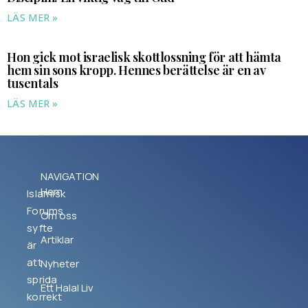
LÄS MER »
Hon gick mot israelisk skottlossning för att hämta
hem sin sons kropp. Hennes berättelse är en av
tusentals
LÄS MER »
NAVIGATION
Hem
Islamisk
Forums
Om oss
syfte
Artiklar
är
att
Nyheter
sprida
Ett Halal Liv
korrekt