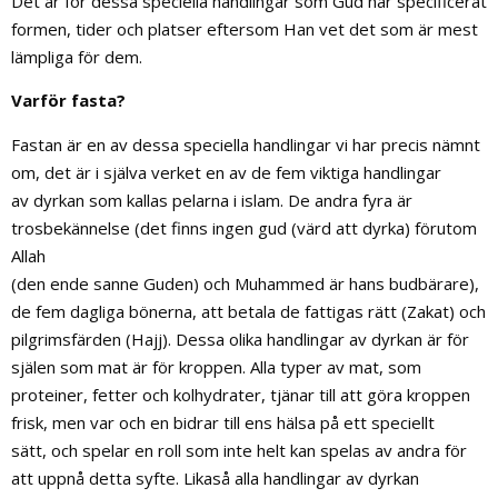
Det är för dessa speciella handlingar som Gud har specificerat
formen, tider och platser eftersom Han vet det som är mest
lämpliga för dem.
Varför fasta?
Fastan är en av dessa speciella handlingar vi har precis nämnt
om, det är i själva verket en av de fem viktiga handlingar
av dyrkan som kallas pelarna i islam. De andra fyra är
trosbekännelse (det finns ingen gud (värd att dyrka) förutom
Allah
(den ende sanne Guden) och Muhammed är hans budbärare),
de fem dagliga bönerna, att betala de fattigas rätt (Zakat) och
pilgrimsfärden (Hajj). Dessa olika handlingar av dyrkan är för
själen som mat är för kroppen. Alla typer av mat, som
proteiner, fetter och kolhydrater, tjänar till att göra kroppen
frisk, men var och en bidrar till ens hälsa på ett speciellt
sätt, och spelar en roll som inte helt kan spelas av andra för
att uppnå detta syfte. Likaså alla handlingar av dyrkan