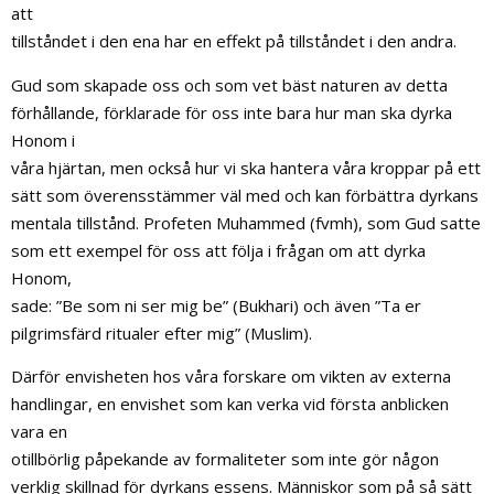
att
tillståndet i den ena har en effekt på tillståndet i den andra.
Gud som skapade oss och som vet bäst naturen av detta
förhållande, förklarade för oss inte bara hur man ska dyrka
Honom i
våra hjärtan, men också hur vi ska hantera våra kroppar på ett
sätt som överensstämmer väl med och kan förbättra dyrkans
mentala tillstånd. Profeten Muhammed (fvmh), som Gud satte
som ett exempel för oss att följa i frågan om att dyrka
Honom,
sade: ”Be som ni ser mig be” (Bukhari) och även ”Ta er
pilgrimsfärd ritualer efter mig” (Muslim).
Därför envisheten hos våra forskare om vikten av externa
handlingar, en envishet som kan verka vid första anblicken
vara en
otillbörlig påpekande av formaliteter som inte gör någon
verklig skillnad för dyrkans essens. Människor som på så sätt