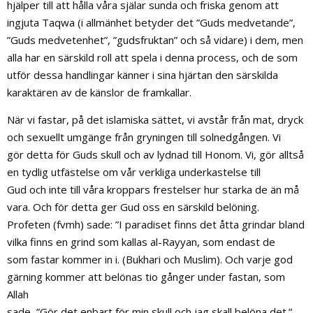
hjälper till att hålla våra själar sunda och friska genom att
ingjuta Taqwa (i allmänhet betyder det ”Guds medvetande”,
”Guds medvetenhet”, ”gudsfruktan” och så vidare) i dem, men
alla har en särskild roll att spela i denna process, och de som
utför dessa handlingar känner i sina hjärtan den särskilda
karaktären av de känslor de framkallar.
När vi fastar, på det islamiska sättet, vi avstår från mat, dryck
och sexuellt umgänge från gryningen till solnedgången. Vi
gör detta för Guds skull och av lydnad till Honom. Vi, gör alltså
en tydlig utfästelse om vår verkliga underkastelse till
Gud och inte till våra kroppars frestelser hur starka de än må
vara. Och för detta ger Gud oss en särskild belöning.
Profeten (fvmh) sade: ”I paradiset finns det åtta grindar bland
vilka finns en grind som kallas al-Rayyan, som endast de
som fastar kommer in i. (Bukhari och Muslim). Och varje god
gärning kommer att belönas tio gånger under fastan, som
Allah
sade, ”Gör det enbart för min skull och jag skall belöna det.”