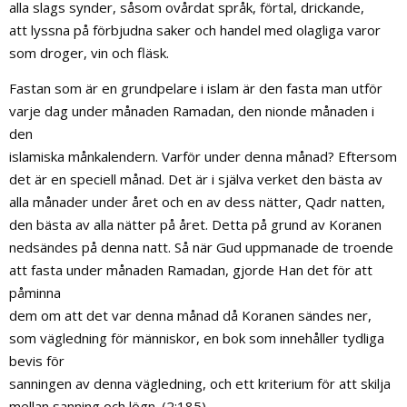
alla slags synder, såsom ovårdat språk, förtal, drickande,
att lyssna på förbjudna saker och handel med olagliga varor
som droger, vin och fläsk.
Fastan som är en grundpelare i islam är den fasta man utför
varje dag under månaden Ramadan, den nionde månaden i
den
islamiska månkalendern. Varför under denna månad? Eftersom
det är en speciell månad. Det är i själva verket den bästa av
alla månader under året och en av dess nätter, Qadr natten,
den bästa av alla nätter på året. Detta på grund av Koranen
nedsändes på denna natt. Så när Gud uppmanade de troende
att fasta under månaden Ramadan, gjorde Han det för att
påminna
dem om att det var denna månad då Koranen sändes ner,
som vägledning för människor, en bok som innehåller tydliga
bevis för
sanningen av denna vägledning, och ett kriterium för att skilja
mellan sanning och lögn. (2:185)