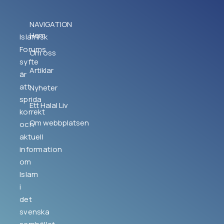
NAVIGATION
Hem
Islamisk
Forums
Om oss
syfte
Artiklar
är
att
Nyheter
sprida
Ett Halal Liv
korrekt
Om webbplatsen
och
aktuell
information
om
Islam
i
det
svenska