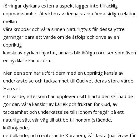
förringar dyrkans externa aspekt lägger inte tillräcklig
uppmärksamhet åt vikten av denna starka ömsesidiga relation
mellan
våra kroppar och våra sinnen Naturligtvis får dessa yttre
gärningar bara ett värde om de åtföljs och drivs av en
uppriktig
känsla av dyrkan i hjärtat, annars blir ihåliga rörelser som även
en hycklare kan utföra.
Men den som har utfört dem med en uppriktig känsla av
underkastelse och tacksamhet till Gud vet deras stora värde.
Han vet
sitt värde, eftersom han upplever i sitt hjärta den skillnad de
gör där. Våra känslor av kärlek och fruktan för Gud, av
tacksamhet och underkastelse till Honom föregår på ett
naturligt sätt vår väg till att be till honom (stående,
knäböjande,
nedfallande, och reciterande Koranen), vår fasta (när vi avstår