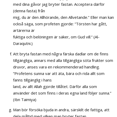
med dina gåvor jag bryter fastan. Acceptera därför
(denna fasta) från
mig, du är den Allhörande, den Allvetande.” Eller man kan
också säga, som profeten gjorde: ”Törsten har gått,
artärerna är
fuktiga och belöningen är säker, om Gud vill.” (Al-
Daraqutni.)
Att bryta fastan med några färska dadlar om de finns
tillgängliga, annars med alla tillgängliga söta frukter som
druvor, anses vara en rekommenderad handling.
”Profetens sunna var att äta, bära och rida allt som
fanns tillgänglig i hans
land, av allt Allah gjorde tillåtet. Därför alla som
använder det som finns i deras egna land följer sunna.”
(Ibn Taimiya)
Man bör försöka bjuda in andra, särskilt de fattiga, att
dela måltid med vilken man bryter fastan.