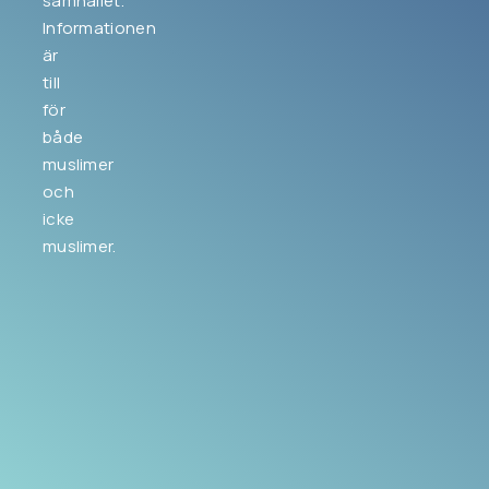
samhället.
Informationen
är
till
för
både
muslimer
och
icke
muslimer.