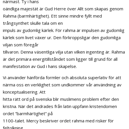
närmast. Ty i hans
oändliga majestät är Gud Herre över Allt som skapas genom
Rahma (barmhärtighet). Ett sinne mindre fyllt med
trångsynthet skulle tala om en
impuls av gudomlig kärlek. För rahma är impulsen av gudomlig
kärlek som livet växer ur. Den förkroppsligar den gudomliga
viljan som föregår
tillvaron. Denna väsentliga vilja utan vilken ingenting är. Rahma
är det primära energitillståndet som ligger till grund för all
manifestation av Gud i hans skapelse.
Vi använder hänförda formler och absoluta superlativ för att
närma oss en verklighet som undkommer vår användning av
konceptualisering. Att
hitta rätt ord på svenska blir muslimens problem efter den
kristna. När det ändrades från latin uppfann kristendomen
ordet ”barmhärtighet” på
1100-talet. Mercy beskriver ordet rahma med risker för
feltolkning.