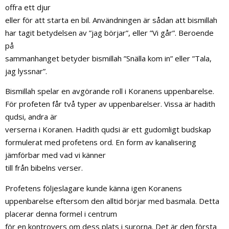
offra ett djur
eller för att starta en bil. Användningen är sådan att bismillah
har tagit betydelsen av ”jag börjar”, eller ”Vi går”. Beroende
på
sammanhanget betyder bismillah ”Snälla kom in” eller ”Tala,
jag lyssnar”.
Bismillah spelar en avgörande roll i Koranens uppenbarelse.
För profeten får två typer av uppenbarelser. Vissa är hadith
qudsi, andra är
verserna i Koranen. Hadith qudsi är ett gudomligt budskap
formulerat med profetens ord. En form av kanalisering
jämförbar med vad vi känner
till från bibelns verser.
Profetens följeslagare kunde känna igen Koranens
uppenbarelse eftersom den alltid börjar med basmala. Detta
placerar denna formel i centrum
för en kontrovers om dess plats i surorna. Det är den första