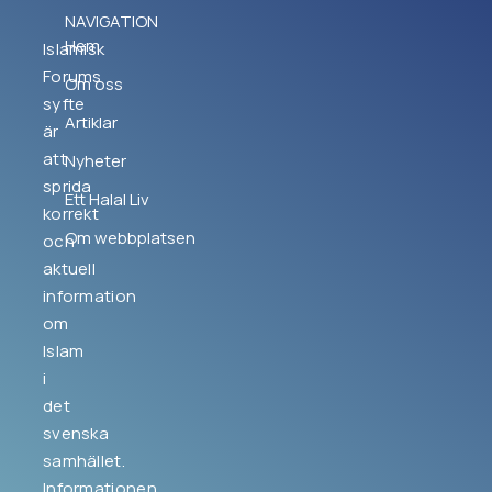
NAVIGATION
Hem
Islamisk
Forums
Om oss
syfte
Artiklar
är
att
Nyheter
sprida
Ett Halal Liv
korrekt
Om webbplatsen
och
aktuell
information
om
Islam
i
det
svenska
samhället.
Informationen