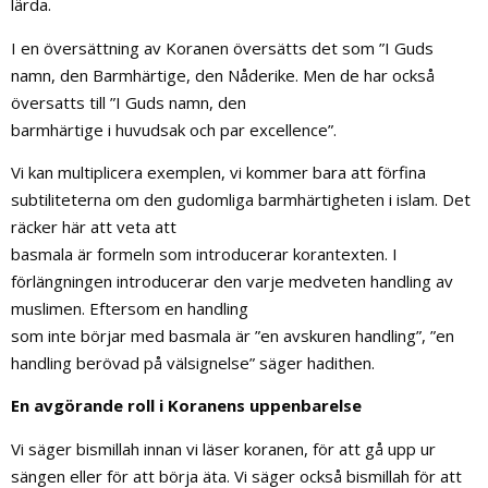
lärda.
I en översättning av Koranen översätts det som ”I Guds
namn, den Barmhärtige, den Nåderike. Men de har också
översatts till ”I Guds namn, den
barmhärtige i huvudsak och par excellence”.
Vi kan multiplicera exemplen, vi kommer bara att förfina
subtiliteterna om den gudomliga barmhärtigheten i islam. Det
räcker här att veta att
basmala är formeln som introducerar korantexten. I
förlängningen introducerar den varje medveten handling av
muslimen. Eftersom en handling
som inte börjar med basmala är ”en avskuren handling”, ”en
handling berövad på välsignelse” säger hadithen.
En avgörande roll i Koranens uppenbarelse
Vi säger bismillah innan vi läser koranen, för att gå upp ur
sängen eller för att börja äta. Vi säger också bismillah för att