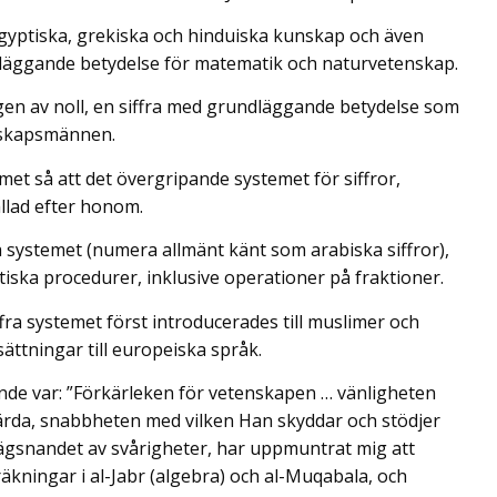
gyptiska, grekiska och hinduiska kunskap och även
dläggande betydelse för matematik och naturvetenskap.
en av noll, en siffra med grundläggande betydelse som
nskapsmännen.
et så att det övergripande systemet för siffror,
allad efter honom.
ra systemet (numera allmänt känt som arabiska siffror),
etiska procedurer, inklusive operationer på fraktioner.
ra systemet först introducerades till muslimer och
ättningar till europeiska språk.
de var: ”Förkärleken för vetenskapen … vänligheten
ärda, snabbheten med vilken Han skyddar och stödjer
vlägsnandet av svårigheter, har uppmuntrat mig att
kningar i al-Jabr (algebra) och al-Muqabala, och