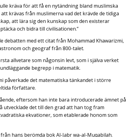
ulle kräva för att få en nytändning bland muslimska
tt krävas från muslimerna vad det krävde de tidiga
kap, att lära sig den kunskap som den existerar
täcka och bidra till civilisationen.”
ade debatten med ett citat från Mohammad Khawarizmi,
astronom och geograf från 800-talet.
sta allvetare som någonsin levt, som i själva verket
grundläggande begrepp i matematik.
rizmi påverkade det matematiska tänkandet i större
ida författare.
ående, eftersom han inte bara introducerade ämnet på
utvecklade det till den grad att han tog fram
h kvadratiska ekvationer, som etablerade honom som
 från hans berömda bok Al-Jabr wa-al-Muqabilah.