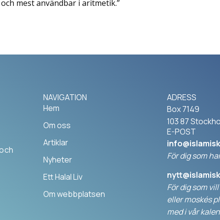
t och mest användbar i aritmetik.”
NAVIGATION
ADRESS
Hem
Box 7149
103 87 Stockh
Om oss
E-POST
Artiklar
info@islamis
 och
För dig som har
Nyheter
nytt@islamis
Ett Halal Liv
För dig som vil
Om webbplatsen
elle
r moskés pl
med i vår kalen