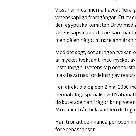
Visst har muslimerna hävdat flera g
vetenskapliga framgångar. Ett av d
den egyptiska kemisten Dr Ahmed 
vetenskapsmän och forskare har läm
men på en något mindre anmärknin
Med det sagt, det är ingen tvekan om
är mycket tveksamt, med mycket av 
inställning till vetenskap och först
makthavarnas fördelning av resurser
I en direkt dialog den 2 maj 2000 
neonatologi specialist vid National 
diskuterade han frågor kring vetens
Muslimer från hela världen deltog 
Han tror att den kända perioden m
före renässansen.