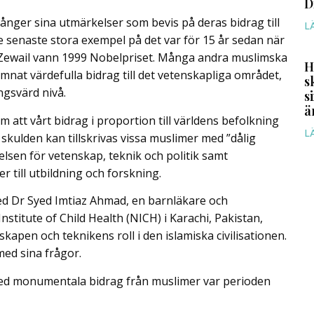
D
ånger sina utmärkelser som bevis på deras bidrag till
L
e senaste stora exempel på det var för 15 år sedan när
Zewail vann 1999 Nobelpriset. Många andra muslimska
H
nat värdefulla bidrag till det vetenskapliga området,
s
gsvärd nivå.
s
ä
 att vårt bidrag i proportion till världens befolkning
L
skulden kan tillskrivas vissa muslimer med ”dålig
åelsen för vetenskap, teknik och politik samt
 till utbildning och forskning.
med Dr Syed Imtiaz Ahmad, en barnläkare och
Institute of Child Health (NICH) i Karachi, Pakistan,
kapen och teknikens roll i den islamiska civilisationen.
med sina frågor.
ed monumentala bidrag från muslimer var perioden