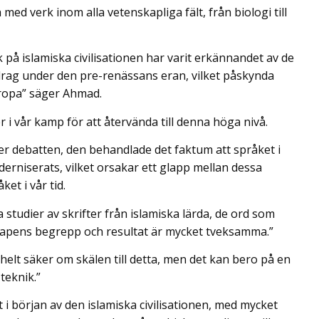
ed verk inom alla vetenskapliga fält, från biologi till
 på islamiska civilisationen har varit erkännandet av de
ag under den pre-renässans eran, vilket påskynda
ropa” säger Ahmad.
 i vår kamp för att återvända till denna höga nivå.
er debatten, den behandlade det faktum att språket i
erniserats, vilket orsakar ett glapp mellan dessa
et i vår tid.
 studier av skrifter från islamiska lärda, de ord som
kapens begrepp och resultat är mycket tveksamma.”
 helt säker om skälen till detta, men det kan bero på en
teknik.”
t i början av den islamiska civilisationen, med mycket