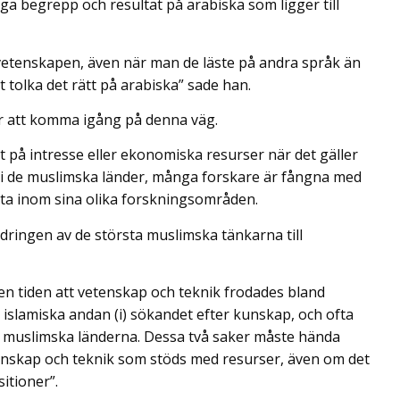
ga begrepp och resultat på arabiska som ligger till
vetenskapen, även när man de läste på andra språk än
tt tolka det rätt på arabiska” sade han.
är att komma igång på denna väg.
t på intresse eller ekonomiska resurser när det gäller
 i de muslimska länder, många forskare är fångna med
beta inom sina olika forskningsområden.
dringen av de största muslimska tänkarna till
n tiden att vetenskap och teknik frodades bland
 islamiska andan (i) sökandet efter kunskap, och ofta
de muslimska länderna. Dessa två saker måste hända
etenskap och teknik som stöds med resurser, även om det
sitioner”.