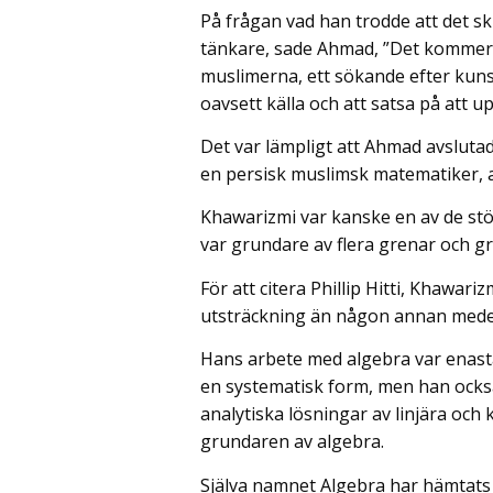
På frågan vad han trodde att det sk
tänkare, sade Ahmad, ”Det kommer a
muslimerna, ett sökande efter kuns
oavsett källa och att satsa på att upp
Det var lämpligt att Ahmad avslut
en persisk muslimsk matematiker, 
Khawarizmi var kanske en av de stör
var grundare av flera grenar och 
För att citera Phillip Hitti, Khawa
utsträckning än någon annan medelt
Hans arbete med algebra var enast
en systematisk form, men han också 
analytiska lösningar av linjära oc
grundaren av algebra.
Själva namnet Algebra har hämtats