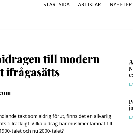
STARTSIDA
ARTIKLAR
NYHETER
idragen till modern
A
t ifrågasätts
N
e
L
.com
P
j
dlande takt som aldrig förut, finns det en allvarlig
L
s tillräckligt. Vilka bidrag har muslimer lämnat till
1900-talet och nu 2000-talet?