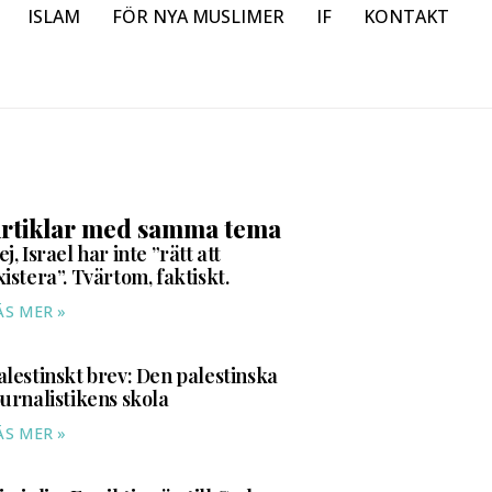
ISLAM
FÖR NYA MUSLIMER
IF
KONTAKT
rtiklar med samma tema
ej, Israel har inte ”rätt att
xistera”. Tvärtom, faktiskt.
ÄS MER »
alestinskt brev: Den palestinska
ournalistikens skola
ÄS MER »