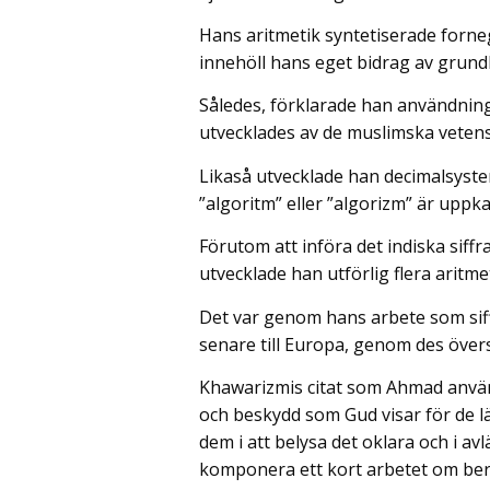
Hans aritmetik syntetiserade forne
innehöll hans eget bidrag av grun
Således, förklarade han användning
utvecklades av de muslimska vete
Likaså utvecklade han decimalsystem
”algoritm” eller ”algorizm” är uppk
Förutom att införa det indiska siff
utvecklade han utförlig flera aritm
Det var genom hans arbete som siff
senare till Europa, genom des övers
Khawarizmis citat som Ahmad använ
och beskydd som Gud visar för de l
dem i att belysa det oklara och i a
komponera ett kort arbetet om berä