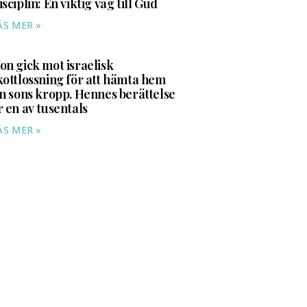
isciplin: En viktig väg till Gud
ÄS MER »
on gick mot israelisk
kottlossning för att hämta hem
in sons kropp. Hennes berättelse
r en av tusentals
ÄS MER »