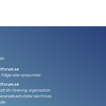
olm
ktforum.se
 frågor eller synpunkter
ktforum.se
l att din förening, organisation
anerade aktiviteter ska finnas
der.