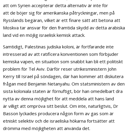
att om Syrien accepterar detta alternativ är inte för
att de böjer sig för amerikanska påtryckningar, men på
Rysslands begäran, vilket är ett finare sätt att betona att
Moskva tar ansvar för den framtida skydd av detta arabiska
land vid en möjlig israelisk kemisk attack.
Samtidigt, Palestinas judiska koloni, är fortfarande inte
intresserad av att ratificera konventionen som förbjuder
kemiska vapen, en situation som snabbt kan bli ett politiskt
problem för Tel Aviv. Därför reser utrikesministern John
Kerry till Israel på söndagen, där han kommer att diskutera
frågan med Benjamin Netanyahu. Om statsministern av den
sista koloniala staten är förnuftigt, bör han omedelbart dra
nytta av denna möjlighet för att meddela att hans land
är villigt att ompröva sitt beslut. Om inte, naturligtvis, Dr
Basson lyckades producera någon form av gas som är
etniskt selektiv och de israeliska hökarna fortsätter att
drömma med möjligheten att använda det.