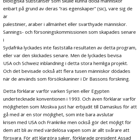
biologiska substanser som skulle kunna döda människor
enbart på grund av deras ”ras egenskaper” (sic), vare sig de
är
palestinier, araber i allmänhet eller svarthyade människor.
Sannings- och försoningskommissionen som skapades senare
i
Sydafrika lyckades inte fastställa resultaten av detta program,
eller var den skickades senare. Men de lyckades bevisa
USA och Schweiz inblandning i detta stora hemliga projekt.
Och det bevisade också att flera tusen människor dödades
när de används som försökskaniner i Dr Bassons forskning.
Detta förklarar varför varken Syrien eller Egypten
undertecknade konventionen i 1993. Och även förklarar varför
möjligheten som Moskva just har erbjudit till Damaskus för att
gå med är en stor möjlighet, som inte bara avslutar
krisen med USA och Frankrike men också gör det möjligt för
dem att bli av med värdelösa vapen som är allt svårare att
försvara. För att klargöra saker, förklarade president Assad