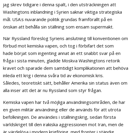
jag skrev tidigare i denna spalt, i den utsträckningen att
Washingtons inblandning i Syrien saknar viktiga strategiska
mål. USA:s nuvarande politik grundas framförallt på en
önskan att behålla sin ställning som ensam supermakt.
När Ryssland föreslog Syriens anslutning till konventionen om
förbud mot kemiska vapen, och tog i förbifart det som
hade börjat som ingenting annat än ett snabbt svar på en
fråga i sista minuten, gladde Moskva Washingtons retorik
kravet och sparade dem samtidigt komplikationen att behöva
inleda ett krig i denna svåra tid av ekonomisk kris.
Således, teoretiskt sätt, behåller Amerika sin status även om
alla inser att det är nu Ryssland som styr frågan.
Kemiska vapen har två möjliga användningsområden, de har
en given militär användning eller de används för att utrota
befolkningen. De användes i ställningskrig, sedan första
världskriget till den irakiska aggressionen mot Iran, men de
är värdelösa i modern krigföring, med fronter i ständig