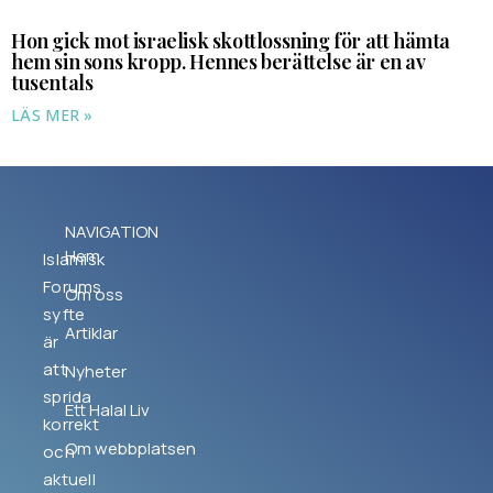
Hon gick mot israelisk skottlossning för att hämta
hem sin sons kropp. Hennes berättelse är en av
tusentals
LÄS MER »
NAVIGATION
Hem
Islamisk
Forums
Om oss
syfte
Artiklar
är
att
Nyheter
sprida
Ett Halal Liv
korrekt
Om webbplatsen
och
aktuell