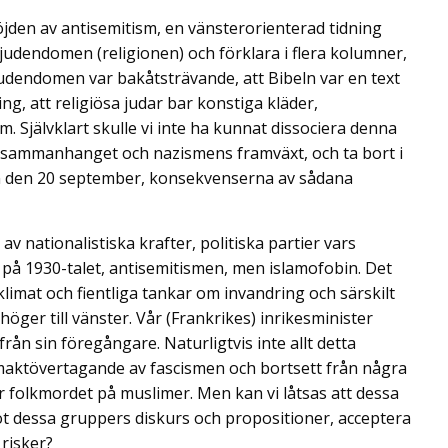
höjden av antisemitism, en vänsterorienterad tidning
 judendomen (religionen) och förklara i flera kolumner,
judendomen var bakåtsträvande, att Bibeln var en text
ng, att religiösa judar bar konstiga kläder,
. Självklart skulle vi inte ha kunnat dissociera denna
ka sammanhanget och nazismens framväxt, och ta bort i
ion den 20 september, konsekvenserna av sådana
v nationalistiska krafter, politiska partier vars
m på 1930-talet, antisemitismen, men islamofobin. Det
klimat och fientliga tankar om invandring och särskilt
öger till vänster. Vår (Frankrikes) inrikesminister
från sin föregångare. Naturligtvis inte allt detta
ett maktövertagande av fascismen och bortsett från några
r folkmordet på muslimer. Men kan vi låtsas att dessa
mot dessa gruppers diskurs och propositioner, acceptera
 risker?