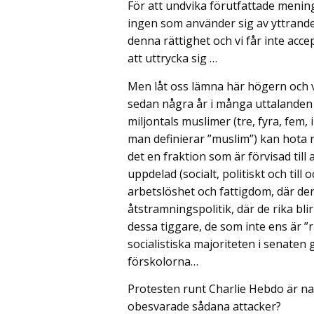
För att undvika förutfattade mening
ingen som använder sig av yttrand
denna rättighet och vi får inte accep
att uttrycka sig …
Men låt oss lämna här högern och 
sedan några år i många uttalanden 
miljontals muslimer (tre, fyra, fem
man definierar ”muslim”) kan hota r
det en fraktion som är förvisad til
uppdelad (socialt, politiskt och till
arbetslöshet och fattigdom, där den
åtstramningspolitik, där de rika bli
dessa tiggare, de som inte ens är ”
socialistiska majoriteten i senaten
förskolorna…
Protesten runt Charlie Hebdo är na
obesvarade sådana attacker?