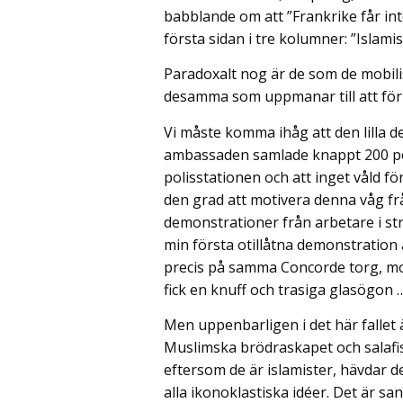
babblande om att ”Frankrike får int
första sidan i tre kolumner: ”Islamis
Paradoxalt nog är de som de mobili
desamma som uppmanar till att för
Vi måste komma ihåg att den lilla
ambassaden samlade knappt 200 p
polisstationen och att inget våld för
den grad att motivera denna våg frå
demonstrationer från arbetare i str
min första otillåtna demonstratio
precis på samma Concorde torg, m
fick en knuff och trasiga glasögon 
Men uppenbarligen i det här fallet
Muslimska brödraskapet och salafist
eftersom de är islamister, hävdar 
alla ikonoklastiska idéer. Det är sa