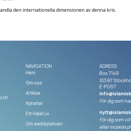
ndla den internationella dimensionen av denna kris.
NAVIGATION
ADRESS
Hem
Box 7149
103 87 Stockh
Om oss
E-POST
Artiklar
info@islamis
 och
För dig som har
Nyheter
nytt@islamis
Ett Halal Liv
För dig som vil
Om webbplatsen
elle
r moskés pl