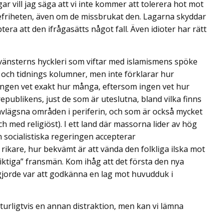
ar vill jag säga att vi inte kommer att tolerera hot mot
efriheten, även om de missbrukat den. Lagarna skyddar
tera att den ifrågasätts något fall. Även idioter har rätt
vänsterns hyckleri som viftar med islamismens spöke
och tidnings kolumner, men inte förklarar hur
, ingen vet exakt hur många, eftersom ingen vet hur
epublikens, just de som är uteslutna, bland vilka finns
l avlägsna områden i periferin, och som är också mycket
 och med religiöst). I ett land där massorna lider av hög
 socialistiska regeringen accepterar
r rikare, hur bekvämt är att vända den folkliga ilska mot
riktiga” fransmän. Kom ihåg att det första den nya
 gjorde var att godkänna en lag mot huvudduk i
turligtvis en annan distraktion, men kan vi lämna