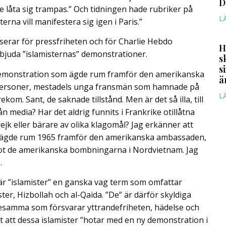
D
e låta sig trampas.” Och tidningen hade rubriker på
L
terna vill manifestera sig igen i Paris.”
serar för pressfriheten och för Charlie Hebdo
H
bjuda ”islamisternas” demonstrationer.
s
s
 demonstration som ägde rum framför den amerikanska
ä
ersoner, mestadels unga fransmän som hamnade på
L
ekom. Sant, de saknade tillstånd. Men är det så illa, till
n media? Har det aldrig funnits i Frankrike otillåtna
ejk eller bärare av olika klagomål? Jag erkänner att
n ägde rum 1965 framför den amerikanska ambassaden,
ot de amerikanska bombningarna i Nordvietnam. Jag
…
 är ”islamister” en ganska vag term som omfattar
er, Hizbollah och al-Qaida. ”De” är därför skyldiga
desamma som försvarar yttrandefriheten, hädelse och
nt att dessa islamister ”hotar med en ny demonstration i