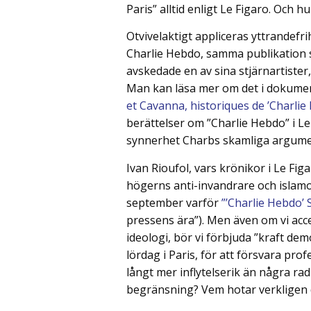
Paris” alltid enligt Le Figaro. Och 
Otvivelaktigt appliceras yttrandefr
Charlie Hebdo, samma publikation s
avskedade en av sina stjärnartister
Man kan läsa mer om det i dokum
et Cavanna, historiques de ’Charlie
berättelser om ”Charlie Hebdo” i Le 
synnerhet Charbs skamliga argument
Ivan Rioufol, vars krönikor i Le Fig
högerns anti-invandrare och islamof
september varför
”’Charlie Hebdo’ 
pressens ära”). Men även om vi accep
ideologi, bör vi förbjuda ”kraft de
lördag i Paris, för att försvara prof
långt mer inflytelserik än några radi
begränsning? Vem hotar verkligen