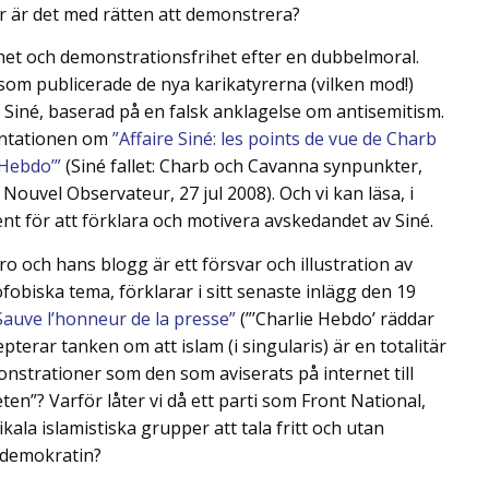
hur är det med rätten att demonstrera?
ihet och demonstrationsfrihet efter en dubbelmoral.
om publicerade de nya karikatyrerna (vilken mod!)
, Siné, baserad på en falsk anklagelse om antisemitism.
entationen om
”Affaire Siné: les points de vue de Charb
 Hebdo’”
(Siné fallet: Charb och Cavanna synpunkter,
Nouvel Observateur, 27 jul 2008). Och vi kan läsa, i
 för att förklara och motivera avskedandet av Siné.
aro och hans blogg är ett försvar och illustration av
obiska tema, förklarar i sitt senaste inlägg den 19
Sauve l’honneur de la presse”
(”’Charlie Hebdo’ räddar
terar tanken om att islam (i singularis) är en totalitär
monstrationer som den som aviserats på internet till
eten”? Varför låter vi då ett parti som Front National,
kala islamistiska grupper att tala fritt och utan
 demokratin?