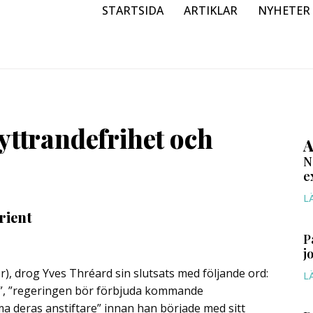
STARTSIDA
ARTIKLAR
NYHETER
yttrandefrihet och
A
N
e
L
rient
P
j
r), drog Yves Thréard sin slutsats med följande ord:
L
ra”, ”regeringen bör förbjuda kommande
ma deras anstiftare” innan han började med sitt