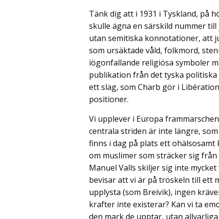
Tänk dig att i 1931 i Tyskland, på 
skulle ägna en särskild nummer till
utan semitiska konnotationer, att 
som ursäktade våld, folkmord, steni
iögonfallande religiösa symboler mm
publikation från det tyska politis
ett slag, som Charb gör i Libérat
positioner.
Vi upplever i Europa frammarschen a
centrala striden är inte längre, so
finns i dag på plats ett ohälsosamt 
om muslimer som sträcker sig från h
Manuel Valls skiljer sig inte mycket 
bevisar att vi är på tröskeln till 
upplysta (som Breivik), ingen kräve
krafter inte existerar? Kan vi ta e
den mark de upptar, utan allvarliga