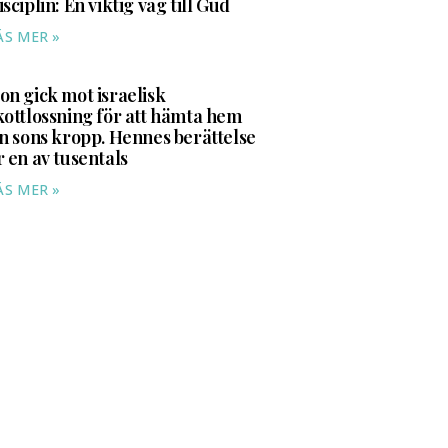
isciplin: En viktig väg till Gud
ÄS MER »
on gick mot israelisk
kottlossning för att hämta hem
in sons kropp. Hennes berättelse
r en av tusentals
ÄS MER »