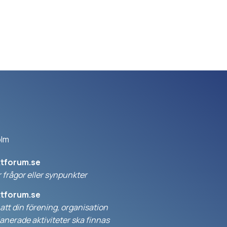
olm
ktforum.se
 frågor eller synpunkter
ktforum.se
l att din förening, organisation
anerade aktiviteter ska finnas