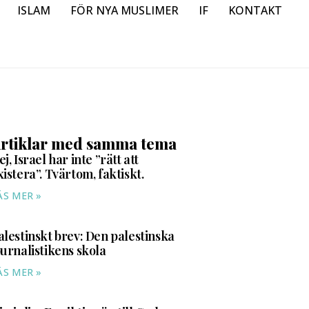
ISLAM
FÖR NYA MUSLIMER
IF
KONTAKT
rtiklar med samma tema
ej, Israel har inte ”rätt att
xistera”. Tvärtom, faktiskt.
ÄS MER »
alestinskt brev: Den palestinska
ournalistikens skola
ÄS MER »