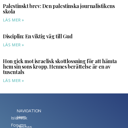
Palestinskt brev: Den palestinska journalistikens
skola
LÄS MER »
Disciplin: En viktig väg till Gud
LÄS MER »
Hon gick mot israelisk skottlossning för att hämta
hem sin sons kropp. Hennes berättelse är en av
tusentals
LÄS MER »
NAVIGATION
Hem
Islamisk
Forums
Om oss