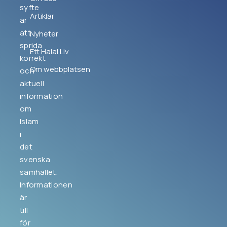
syfte
Artiklar
är
att
Nyheter
sprida
Ett Halal Liv
korrekt
Om webbplatsen
och
aktuell
information
om
Islam
i
det
svenska
samhället.
Informationen
är
till
för