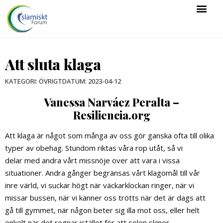
Att sluta klaga
KATEGORI:
ÖVRIGT
DATUM:
2023-04-12
Vanessa Narváez Peralta –
Resiliencia.org
Att klaga är något som många av oss gör ganska ofta till olika
typer av obehag. Stundom riktas våra rop utåt, så vi
delar med andra vårt missnöje over att vara i vissa
situationer. Andra gånger begränsas vårt klagomål till vår
inre värld, vi suckar högt när väckarklockan ringer, när vi
missar bussen, när vi känner oss trötts när det är dags att
gå till gymmet, när någon beter sig illa mot oss, eller helt
enkelt när det regnar istället för att solen skiner.