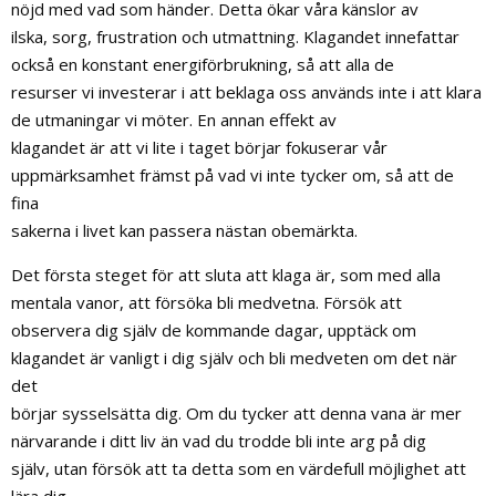
nöjd med vad som händer. Detta ökar våra känslor av
ilska, sorg, frustration och utmattning. Klagandet innefattar
också en konstant energiförbrukning, så att alla de
resurser vi investerar i att beklaga oss används inte i att klara
de utmaningar vi möter. En annan effekt av
klagandet är att vi lite i taget börjar fokuserar vår
uppmärksamhet främst på vad vi inte tycker om, så att de
fina
sakerna i livet kan passera nästan obemärkta.
Det första steget för att sluta att klaga är, som med alla
mentala vanor, att försöka bli medvetna. Försök att
observera dig själv de kommande dagar, upptäck om
klagandet är vanligt i dig själv och bli medveten om det när
det
börjar sysselsätta dig. Om du tycker att denna vana är mer
närvarande i ditt liv än vad du trodde bli inte arg på dig
själv, utan försök att ta detta som en värdefull möjlighet att
lära dig.