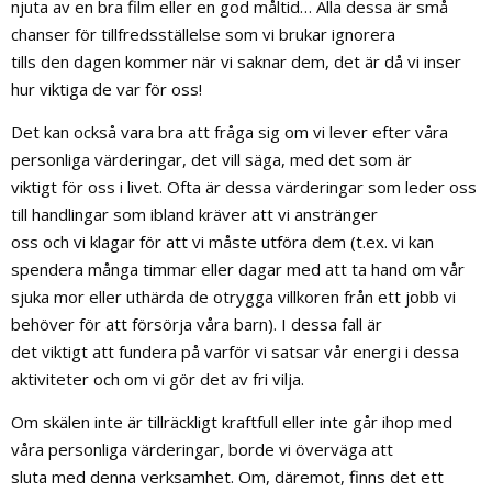
njuta av en bra film eller en god måltid… Alla dessa är små
chanser för tillfredsställelse som vi brukar ignorera
tills den dagen kommer när vi saknar dem, det är då vi inser
hur viktiga de var för oss!
Det kan också vara bra att fråga sig om vi lever efter våra
personliga värderingar, det vill säga, med det som är
viktigt för oss i livet. Ofta är dessa värderingar som leder oss
till handlingar som ibland kräver att vi anstränger
oss och vi klagar för att vi måste utföra dem (t.ex. vi kan
spendera många timmar eller dagar med att ta hand om vår
sjuka mor eller uthärda de otrygga villkoren från ett jobb vi
behöver för att försörja våra barn). I dessa fall är
det viktigt att fundera på varför vi satsar vår energi i dessa
aktiviteter och om vi gör det av fri vilja.
Om skälen inte är tillräckligt kraftfull eller inte går ihop med
våra personliga värderingar, borde vi överväga att
sluta med denna verksamhet. Om, däremot, finns det ett