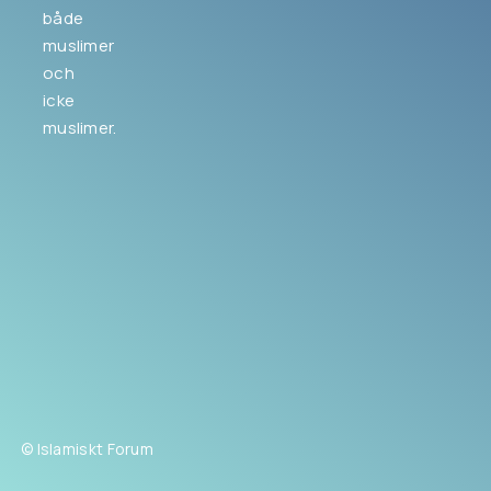
både
muslimer
och
icke
muslimer.
© Islamiskt Forum