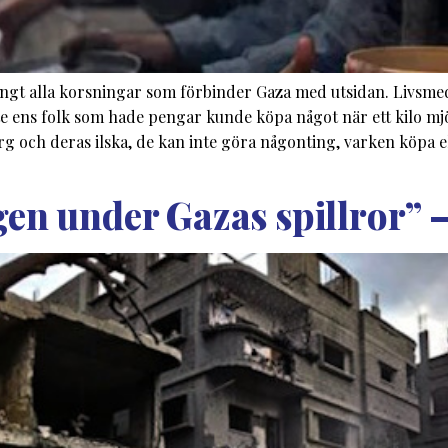
ängt alla korsningar som förbinder Gaza med utsidan. Livsmed
Inte ens folk som hade pengar kunde köpa något när ett kilo 
rg och deras ilska, de kan inte göra någonting, varken köpa 
en under Gazas spillror” – 