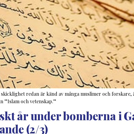
icklighet redan är känd av många muslimer och forskare, är
rån ”Islam och vetenskap.”
iskt år under bomberna i G
dande (2/3)