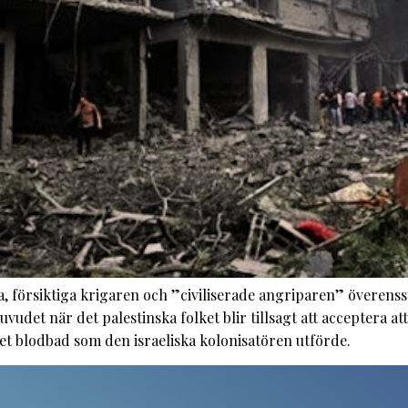
, försiktiga krigaren och ”civiliserade angriparen” överen
udet när det palestinska folket blir tillsagt att acceptera at
 det blodbad som den israeliska kolonisatören utförde.