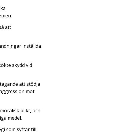
ska
Jemen.
på att
landningar inställda
sökte skydd vid
tagande att stödja
k aggression mot
moralisk plikt, och
liga medel.
gi som syftar till