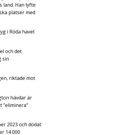
s land. Han lyfte
liska platser med
tyg i Röda havet
el och det
 sin
en, riktade mot
ton hävdar är
t ”eliminera”
ber 2023 och dödat
er 14 000