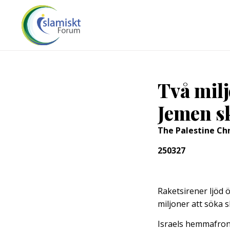
Två milj
Jemen sk
The Palestine Ch
250327
Raketsirener ljöd ö
miljoner att söka 
Israels hemmafront