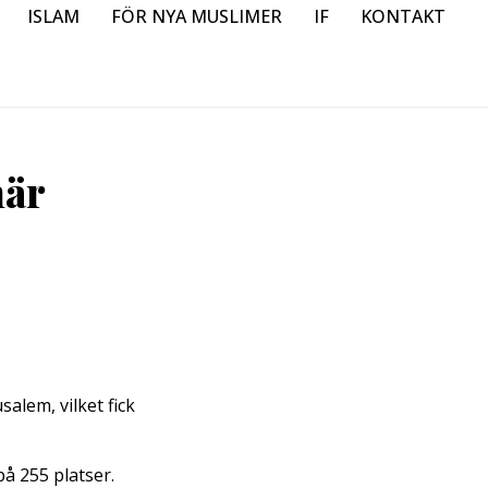
ISLAM
FÖR NYA MUSLIMER
IF
KONTAKT
när
salem, vilket fick
å 255 platser.