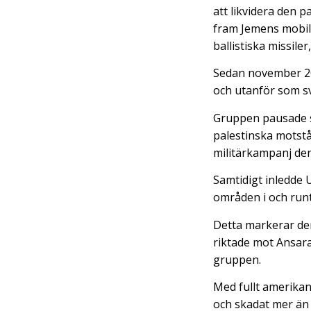
att likvidera den p
fram Jemens mobilis
ballistiska missil
Sedan november 202
och utanför som sv
Gruppen pausade si
palestinska motstå
militärkampanj de
Samtidigt inledde
områden i och runt
Detta markerar de
riktade mot Ansara
gruppen.
Med fullt amerikan
och skadat mer än 