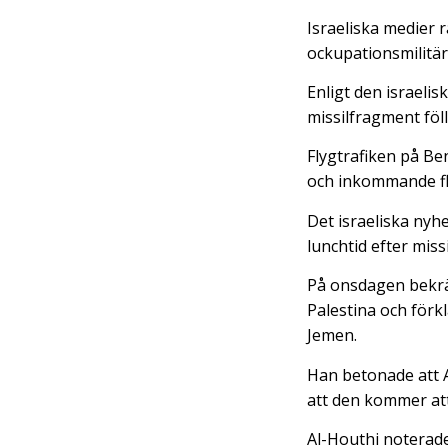
Israeliska medier 
ockupationsmilitär
Enligt den israeli
missilfragment föl
Flygtrafiken på Ben
och inkommande fly
Det israeliska nyh
lunchtid efter mis
På onsdagen bekrä
Palestina och förk
Jemen.
Han betonade att A
att den kommer att 
Al-Houthi noterade 