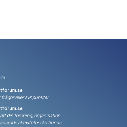
olm
ktforum.se
 frågor eller synpunkter
ktforum.se
l att din förening, organisation
anerade aktiviteter ska finnas