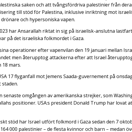
alestinska saken och att tvångsfördriva palestinier från dera
ering till stöd för Palestina, inklusive inriktning mot israe
er, drönare och hypersoniska vapen.
3 har Ansarallah riktat in sig på israelisk-anslutna lastfar
ar på det israeliska folkmordet i Gaza.
na operationer efter vapenvilan den 19 januari mellan Isra
ndet men återupptog attackerna efter att Israel återupptog
n 18 mars.
 USA 17 flyganfall mot Jemens Saada-guvernement på onsdag
 staden.
n senaste omgången av amerikanska strejker, som Washing
llahs positioner. USA:s president Donald Trump har lovat at
skt stöd har Israel utfört folkmord i Gaza sedan den 7 okto
164 000 palestinier – de flesta kvinnor och barn – medan öv