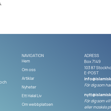
.
NAVIGATION
ADRESS
Hem
Box 7149
103 87 Stockh
Om oss
E-POST
Artiklar
info@islamis
 och
För dig som har
Nyheter
nytt@islamis
Ett Halal Liv
För dig som vil
Om webbplatsen
elle
r moskés pl