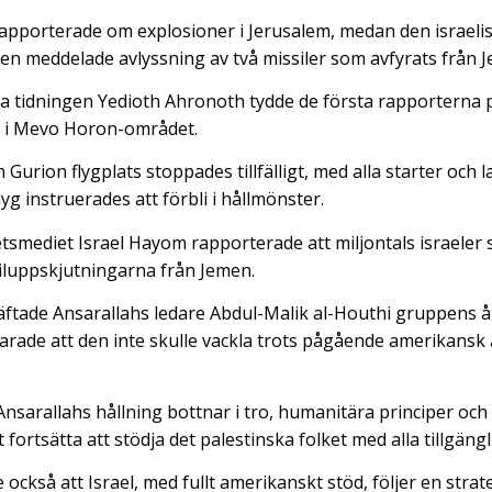
rapporterade om explosioner i Jerusalem, medan den israeli
en meddelade avlyssning av två missiler som avfyrats från 
ska tidningen Yedioth Ahronoth tydde de första rapporterna 
l i Mevo Horon-området.
 Gurion flygplats stoppades tillfälligt, med alla starter och 
g instruerades att förbli i hållmönster.
etsmediet Israel Hayom rapporterade att miljontals israeler 
siluppskjutningarna från Jemen.
ftade Ansarallahs ledare Abdul-Malik al-Houthi gruppens å
larade att den inte skulle vackla trots pågående amerikans
nsarallahs hållning bottnar i tro, humanitära principer och 
fortsätta att stödja det palestinska folket med alla tillgäng
också att Israel, med fullt amerikanskt stöd, följer en strate